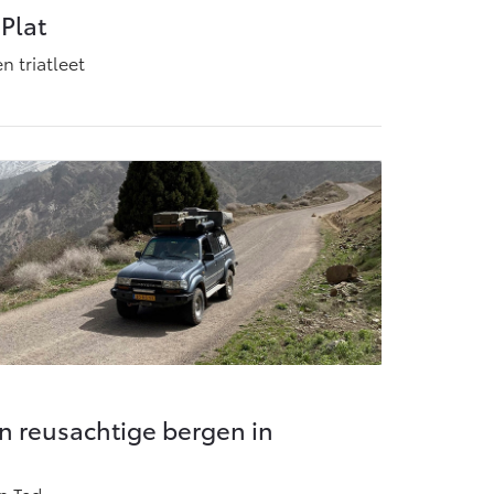
 Plat
n triatleet
n reusachtige bergen in
n Ted