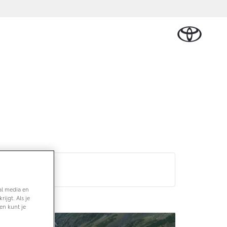
Schade melden
len & Accessoires
Werkplaatsafspraak
elen
maken
ires
Contact en route
al media en
ijgt. Als je
en kunt je