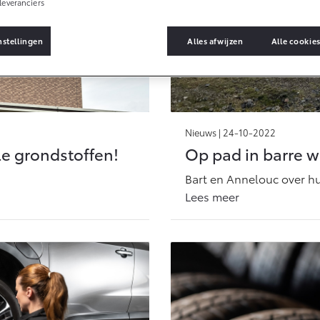
leveranciers
nstellingen
Alles afwijzen
Alle cookie
ices
Nieuws |
24-10-2022
e grondstoffen!
Op pad in barre
Bart en Annelouc over h
ck
Lees meer
es