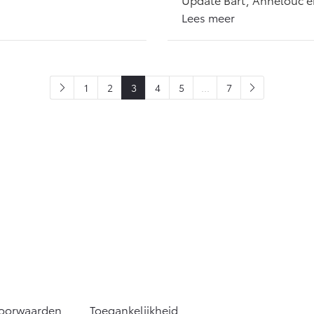
Lees meer
1
2
3
4
5
...
7
voorwaarden
Toegankelijkheid