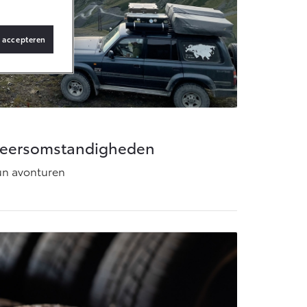
s accepteren
 weersomstandigheden
un avonturen