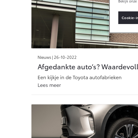
Bekijk onze 
Connected
Cookie-i
Connected Serv
MyToyota login
MyToyota App
Nieuws |
26-10-2022
Abonnementen
Afgedankte auto’s? Waardevoll
Multimedia
Een kijkje in de Toyota autofabrieken
Connected che
Lees meer
Navigatie updat