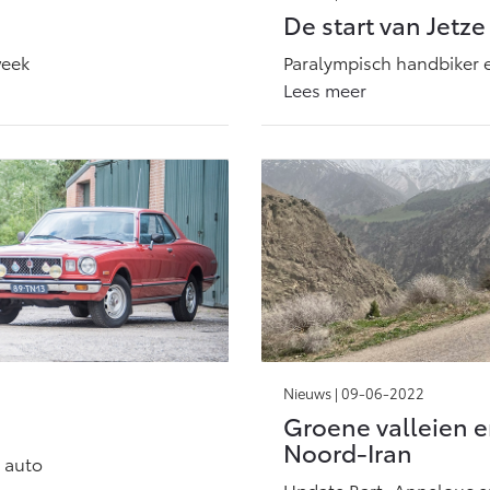
De start van Jetze
week
Paralympisch handbiker e
Lees meer
Nieuws |
09-06-2022
Groene valleien e
Noord-Iran
 auto
Update Bart, Annelouc e