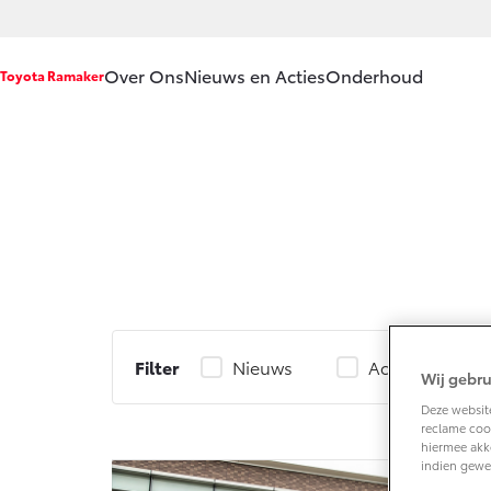
Over Ons
Nieuws en Acties
Onderhoud
Toyota Ramaker
Ons bedrijf
Service & Onde
Ons bedrijf
Werkplaatsafsp
Vacatures
Onderhoud op 
Klantbeoordelingen
APK
Contact en
Aircoservice
Route
Vakantiecheck
Filter
Nieuws
Acties
Wij gebru
Hybride zekerhe
Deze website
Toyota handlei
reclame cook
hiermee akk
Toyota Service
indien gewe
(SIL)