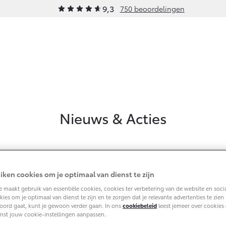
9,3
750 beoordelingen
Werkplaatsafspraak
rhoud
Schade & Garantie
Onderde
maken
raak
Toyota Pechhulp
Onderd
Contact
en
Nieuws & Acties
Maat
Schade & Glasherstel
Accesso
Route
Toyota fabrieksgarantie
Banden
10 jaar Toyota garantie
10 jaar batterijgarantie
iken cookies om je optimaal van dienst te zijn
idscontrole
 maakt gebruik van essentiële cookies, cookies ter verbetering van de website en soci
dingen
ies om je optimaal van dienst te zijn en te zorgen dat je relevante advertenties te zien kr
oord gaat, kunt je gewoon verder gaan. In ons
cookiebeleid
leest jemeer over cookies 
 Documentatie
nst jouw cookie-instellingen aanpassen.