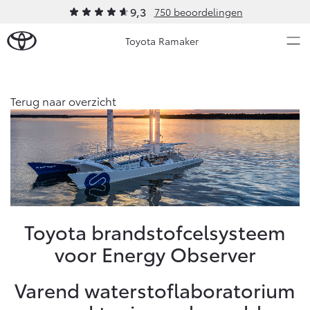
9,3
750 beoordelingen
Toyota Ramaker
Over Ons
Terug naar overzicht
Nieuws en Acties
Ons bedrijf
Ons bedrijf
Onderhoud
Vacatures
Klantbeoordelingen
Service & Onderhoud
Werkplaatsafspraak maken
Toyota brandstofcelsysteem
Contact en Route
voor Energy Observer
Werkplaatsafspraak
Contact en Route
Onderhoud op Maat
Varend waterstoflaboratorium
APK
Schade melden