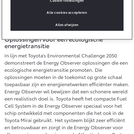
Cookie-instellingen
Onderdelen
Alle cookies accepteren
Accessoires
Alles afwijzen
Banden
Oplossingen voor een ecologische
energietransitie
Connected
In lijn met Toyota’s Environmental Challenge 2050
demonstreert de Energy Observer oplossingen die een
Connected Services
ecologische energietransitie promoten. Die
MyToyota login
oplossingen moeten in de toekomst op grote schaal
MyToyota App
toepasbaar zijn en energienetwerken efficiënter maken.
Abonnementen
Energy Observer wil bewijzen dat een schonere wereld
Multimedia
een realistisch doel is. Toyota heeft het compacte Fuel
Connected check
Cell System in de Energy Observer speciaal voor het
schip ontwikkeld met componenten die het ook in de
Navigatie updates
Toyota Mirai gebruikt. Het systeem blijkt zeer efficiënt
en betrouwbaar en zorgt in de Energy Observer voor