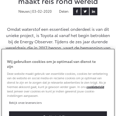
maakt reis rond wereld
Aircoservice
Vakantiecheck
Contact en route
Nieuws |
03-02-2020
Delen:
Hybride zekerheidscontrole
Toyota handleidingen
Omdat waterstof een essentieel onderdeel is van dit
Toyota Service Documentatie (SIL)
unieke project, is Toyota al vanaf het begin betrokken
bij de Energy Observer. Tijdens de zes jaar durende
wereldreis die in 2017 begon, vaart de bemanning van
Schade & Garantie
de Energy Observer voor het eerst ‘energie-autonoom’
de wereld rond. Het elektrisch aangedreven schip van
Wij gebruiken cookies om je optimaal van dienst te
Toyota Pechhulp
de toekomst maakt gebruik van diverse vormen van
zijn
Schade & Glasherstel
hernieuwbare energie en een systeem dat CO2-vrij
Deze website maakt gebruik van essentiële cookies, cookies ter verbetering
Toyota fabrieksgarantie
waterstof produceert uit zeewater.
van de website en social media en reclame cookies om je optimaal van
dienst te zijn en te zorgen dat je relevante advertenties te zien krijgt. Als je
10 jaar Toyota garantie
hiermee akkoord gaat, kunt je gewoon verder gaan. In ons
cookiebeleid
leest jemeer over cookies en kunt je indien gewenst jouw cookie-
10 jaar batterijgarantie
instellingen aanpassen.
Bekijk onze leveranciers
Onderdelen & Accessoires