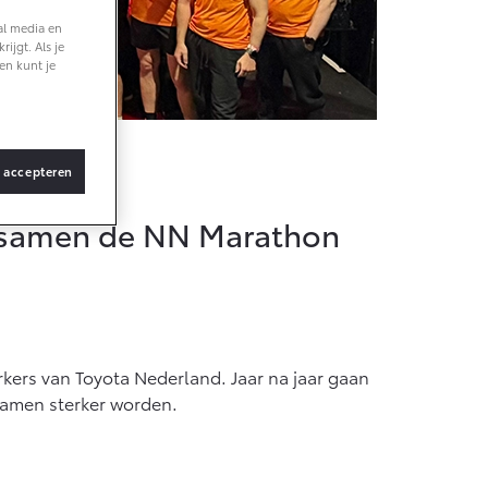
al media en
ijgt. Als je
en kunt je
s accepteren
n samen de NN Marathon
ers van Toyota Nederland. Jaar na jaar gaan
 samen sterker worden.