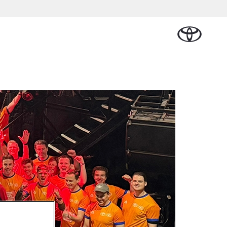
Schade melden
len & Accessoires
Werkplaatsafspraak
elen
maken
ires
Contact en route