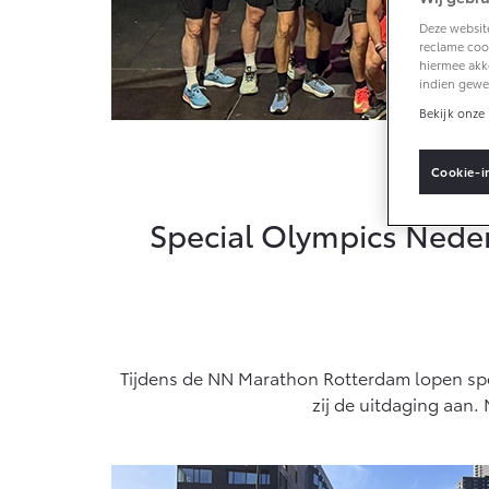
Deze website
reclame cook
Connected
hiermee akk
indien gewe
Bekijk onze 
Connected Serv
MyToyota login
Cookie-i
MyToyota App
Abonnementen
Special Olympics Nede
Multimedia
Connected che
Navigatie updat
Tijdens de NN Marathon Rotterdam lopen spo
zij de uitdaging aan.