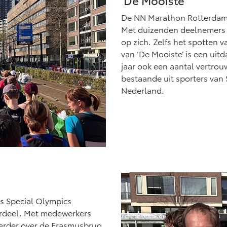
De NN Marathon Rotterdam i
Met duizenden deelnemers e
op zich. Zelfs het spotten 
van ‘De Mooiste’ is een uitd
jaar ook een aantal vertro
bestaande uit sporters van
Nederland.
ns Special Olympics
erdeel. Met medewerkers
eerder over de Erasmusbrug,