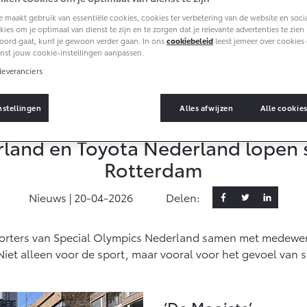
 maakt gebruik van essentiële cookies, cookies ter verbetering van de website en soci
ies om je optimaal van dienst te zijn en te zorgen dat je relevante advertenties te zien kr
oord gaat, kunt je gewoon verder gaan. In ons
cookiebeleid
leest jemeer over cookies 
nst jouw cookie-instellingen aanpassen.
leveranciers
ices
Samen over de finish
nstellingen
Alles afwijzen
Alle cookie
rland en Toyota Nederland lope
Rotterdam
ck
Nieuws |
20-04-2026
Delen:
es
rters van Special Olympics Nederland samen met medewerk
 Niet alleen voor de sport, maar vooral voor het gevoel van
‘De Mooiste’