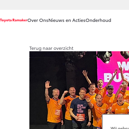
Over Ons
Nieuws en Acties
Onderhoud
Toyota Ramaker
Ons bedrijf
Service & Onde
Terug naar overzicht
Ons bedrijf
Werkplaatsafsp
Vacatures
Onderhoud op 
Klantbeoordelingen
APK
Contact en
Aircoservice
Route
Vakantiecheck
Hybride zekerhe
Toyota handlei
Toyota Service
(SIL)
Wij gebru