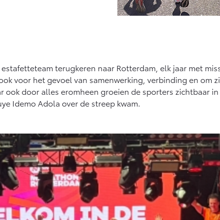
et estafetteteam terugkeren naar Rotterdam, elk jaar met m
r ook voor het gevoel van samenwerking, verbinding en om z
ar ook door alles eromheen groeien de sporters zichtbaar i
Guye Idemo Adola over de streep kwam.